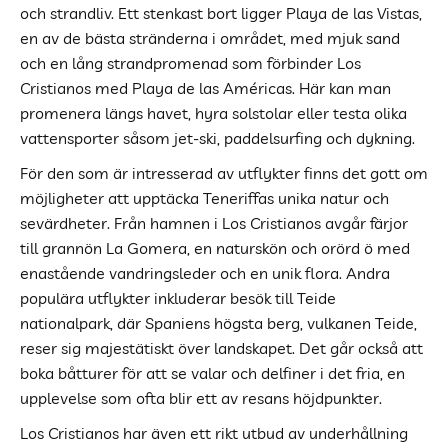
och strandliv. Ett stenkast bort ligger Playa de las Vistas,
en av de bästa stränderna i området, med mjuk sand
och en lång strandpromenad som förbinder Los
Cristianos med Playa de las Américas. Här kan man
promenera längs havet, hyra solstolar eller testa olika
vattensporter såsom jet-ski, paddelsurfing och dykning.
För den som är intresserad av utflykter finns det gott om
möjligheter att upptäcka Teneriffas unika natur och
sevärdheter. Från hamnen i Los Cristianos avgår färjor
till grannön La Gomera, en naturskön och orörd ö med
enastående vandringsleder och en unik flora. Andra
populära utflykter inkluderar besök till Teide
nationalpark, där Spaniens högsta berg, vulkanen Teide,
reser sig majestätiskt över landskapet. Det går också att
boka båtturer för att se valar och delfiner i det fria, en
upplevelse som ofta blir ett av resans höjdpunkter.
Los Cristianos har även ett rikt utbud av underhållning